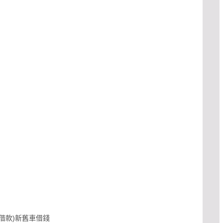
借款)新舊車借錢