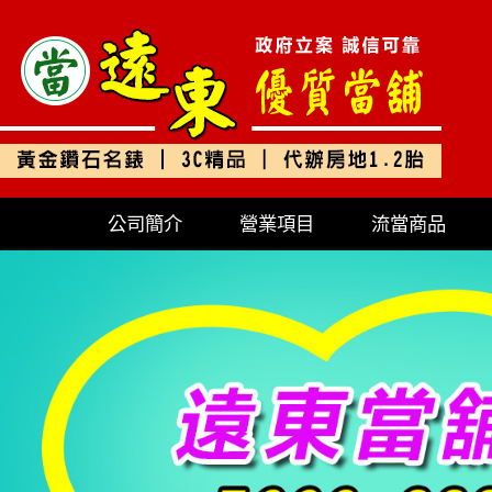
公司簡介
營業項目
流當商品