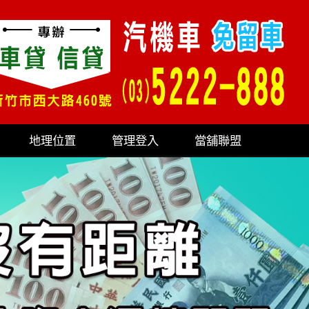
地理位置
管理登入
當舖聯盟