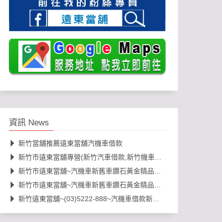
資訊 News
新竹當舖推薦遠東當舖汽機車借款
新竹市遠東當舖專營(新竹汽車借款,新竹機車借款)新舊車借錢
新竹市遠東當舖~汽機車新舊車鑽石黃金精品包包名錶3C借款等
新竹市遠東當舖~汽機車新舊車鑽石黃金精品包包名錶3C借款等
新竹遠東當舖~(03)5222-888~汽機車借款新舊車