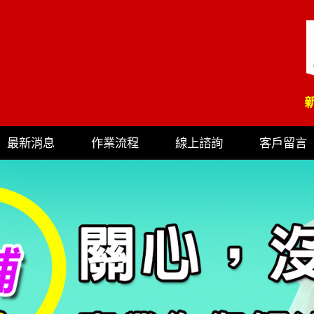
最新消息
作業流程
線上諮詢
客戶留言