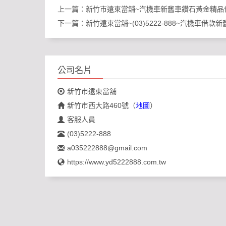
上一篇：
新竹市遠東當舖~汽機車新舊車鑽石黃金精品
下一篇：
新竹遠東當舖~(03)5222-888~汽機車借款新
公司名片
新竹市遠東當舖
新竹市西大路460號
（
地圖
）
客服人員
(03)5222-888
a035222888@gmail.com
https://www.yd5222888.com.tw