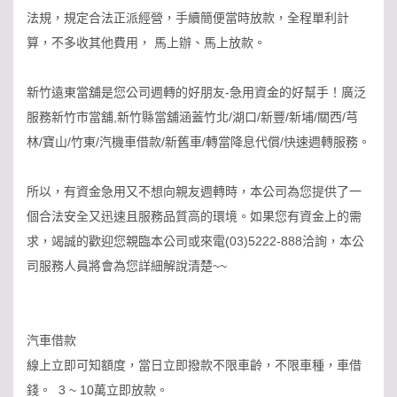
法規，規定合法正派經營，手續簡便當時放款，全程單利計
算，不多收其他費用， 馬上辦、馬上放款。
新竹遠東當舖是您公司週轉的好朋友-急用資金的好幫手！廣泛
服務新竹市當舖,新竹縣當舖涵蓋竹北/湖口/新豐/新埔/關西/芎
林/寶山/竹東/汽機車借款/新舊車/轉當降息代償/快速週轉服務。
所以，有資金急用又不想向親友週轉時，本公司為您提供了一
個合法安全又迅速且服務品質高的環境。如果您有資金上的需
求，竭誠的歡迎您親臨本公司或來電(03)5222-888洽詢，本公
司服務人員將會為您詳細解說清楚~~
汽車借款
線上立即可知額度，當日立即撥款不限車齡，不限車種，車借
錢。 3 ~ 10萬立即放款。