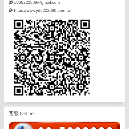
a035222888@gmail.com
https://www.yd5222888.com.tw
客服 Online