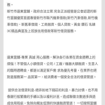
務。
新竹市遠東當舖，政府合法立案.完全正派經營是公會認證的新
竹當舖優質首選專營新竹市縣汽機車借款(新竹汽車借款,新竹機
車借款)、新舊車借錢、工商融資、個人貸款、黃金 鑽石 名錶
3C精品典當及上班族信用借款等新竹借貸服務。
遠東當舖-專業 真誠 用心服務，解決各行各業在資金週轉上的
煩惱！不管個人小額借貸、公司 / 工廠 / 機器大額融資、生意人
的臨時週轉金，都是以滿足客戶需 求為優先考量，在業界也絕
對是服務第一 品質第一，給消費者一個安全合法的借貸管道。
提供合法借貸利息-絕非如地下錢莊的利息、暴力討債，也不用
像銀行般繁雜的手續以及以複利計息，造成聯徵次數過多與造
成信用瑕疵，免除向親友低頭的快速融資管道！ 一切按照當舖