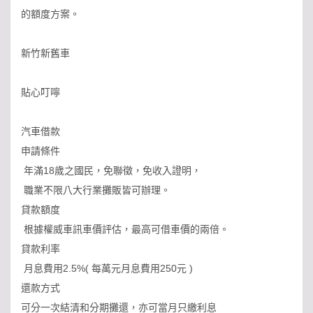
的額度方案。
新竹新舊車
貼心叮嚀
汽車借款
申請條件
年滿18歲之國民，免聯徵，免收入證明，
職業不限八大行業攤販皆可辦理。
貸款額度
根據權威車訊車價評估，最高可借車價的兩倍。
貸款利率
月息費用2.5%( 每萬元月息費用250元 )
還款方式
可分一次結清和分期攤還，亦可當月只繳利息