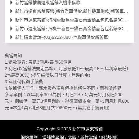
新竹當舖推薦遠東當舖汽機車借款
新竹市遠東當舖專營(新竹汽車借款,新竹機車借款)新舊車借錢
新竹市遠東當舖~汽機車新舊車鑽石黃金精品包包名錶3C借款等
新竹市遠東當舖~汽機車新舊車鑽石黃金精品包包名錶3C借款等
新竹遠東當舖~(03)5222-888~汽機車借款新舊車
典當需知
1.還款期數: 最低3個月-最長60個月
2.利息(以當舖法規定為準) : 月息最低1%~最高2.5%[年利率最低1
2%最高30%] (提早結清以日計算，無違約金)
3.無任何代辦手續費
4.依據個人工作、薪水及各項負債授信條件不同，而有所差異
參考案例：以年利率30%為例，月息2%，每萬元每月利息200
元。 例如借一萬元3個月還款，得須清償本金一萬+3個月利息600
元 =本金1萬+利息3個月共10600元。(無其它手續費用)
Copyright © 2026
新竹市遠東當舖
網站維護：
當舖搜尋網
/
北區
/
新竹當舖
/
網站地圖