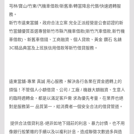
芎林/寶山/竹東/汽機車借款/新舊車/轉當降息代償/快速週轉服
務。
新竹市遠東當舖，政府合法立案.完全正派經營是公會認證的新
竹當舖優質首選專營新竹市縣汽機車借款(新竹汽車借款,新竹機
車借款)、新舊車借錢、工商融資、個人貸款、黃金 鑽石 名錶
3C精品典當及上班族信用借款等新竹借貸服務。
遠東當舖-專業 真誠 用心服務，解決各行各業在資金週轉上的
煩惱！不管個人小額借貸、公司 / 工廠 / 機器大額融資、生意人
的臨時週轉金，都是以滿足客戶需 求為優先考量，在業界也絕
對是服務第一 品質第一，給消費者一個安全合法的借貸管道。
提供合法借貸利息-絕非如地下錢莊的利息、暴力討債，也不用
像銀行般繁雜的手續以及以複利計息，造成聯徵次數過多與造