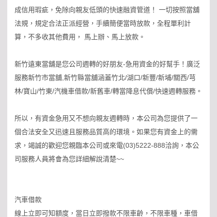
成信用瑕疵，免除向親友低頭的快速融資管道！ 一切按照當舖
法規，規定合法正派經營，手續簡便當時放款，全程單利計
算，不多收其他費用， 馬上辦、馬上放款。
新竹遠東當舖是您公司週轉的好朋友-急用資金的好幫手！廣泛
服務新竹市當舖,新竹縣當舖涵蓋竹北/湖口/新豐/新埔/關西/芎
林/寶山/竹東/汽機車借款/新舊車/轉當降息代償/快速週轉服務。
所以，有資金急用又不想向親友週轉時，本公司為您提供了一
個合法安全又迅速且服務品質高的環境。如果您有資金上的需
求，竭誠的歡迎您親臨本公司或來電(03)5222-888洽詢，本公
司服務人員將會為您詳細解說清楚~~
汽車借款
線上立即可知額度，當日立即撥款不限車齡，不限車種，車借