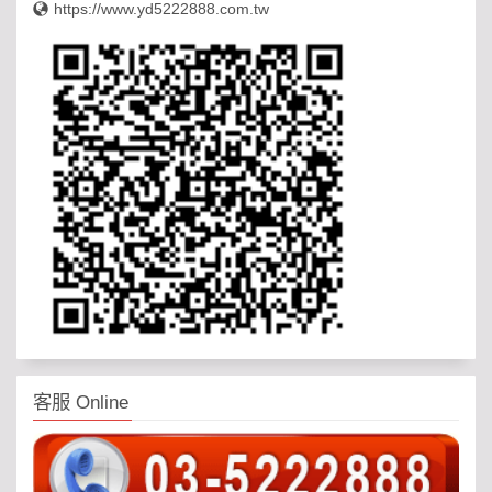
https://www.yd5222888.com.tw
客服 Online