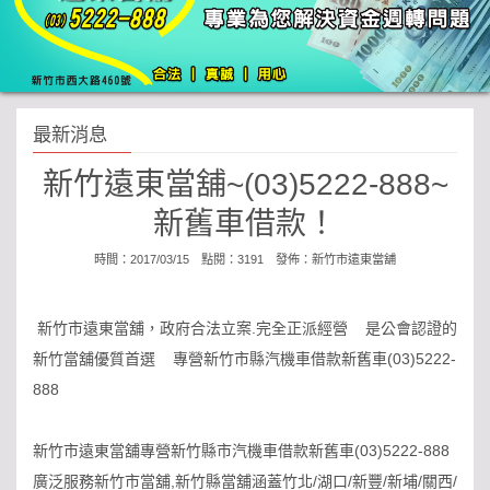
最新消息
新竹遠東當舖~(03)5222-888~
新舊車借款！
時間：2017/03/15 點閱：3191 發佈：
新竹市遠東當舖
新竹市遠東當舖，政府合法立案.完全正派經營 是公會認證的
新竹當舖優質首選 專營新竹市縣汽機車借款新舊車(03)5222-
888
新竹市遠東當舖專營新竹縣市汽機車借款新舊車(03)5222-888
廣泛服務新竹市當舖,新竹縣當舖涵蓋竹北/湖口/新豐/新埔/關西/