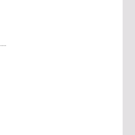
-----