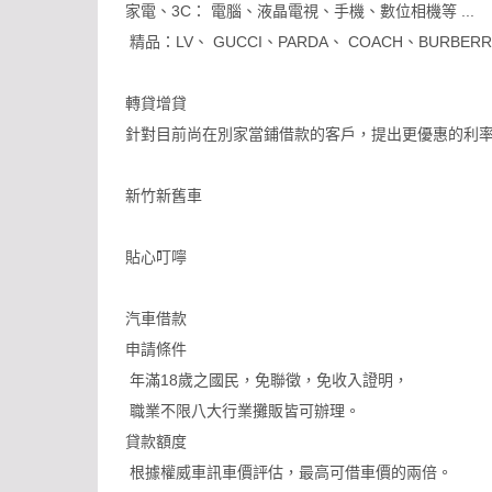
家電、3C： 電腦、液晶電視、手機、數位相機等 ...
精品：LV、 GUCCI、PARDA、 COACH、BURBERRY
轉貸增貸
針對目前尚在別家當鋪借款的客戶，提出更優惠的利
新竹新舊車
貼心叮嚀
汽車借款
申請條件
年滿18歲之國民，免聯徵，免收入證明，
職業不限八大行業攤販皆可辦理。
貸款額度
根據權威車訊車價評估，最高可借車價的兩倍。