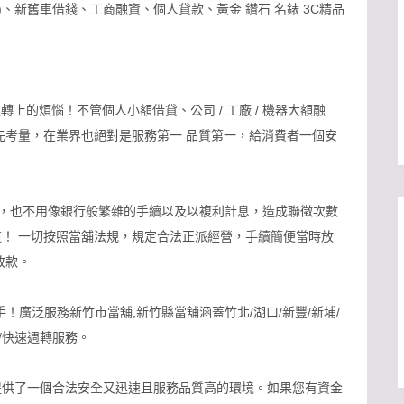
、新舊車借錢、工商融資、個人貸款、黃金 鑽石 名錶 3C精品
轉上的煩惱！不管個人小額借貸、公司 / 工廠 / 機器大額融
先考量，在業界也絕對是服務第一 品質第一，給消費者一個安
，也不用像銀行般繁雜的手續以及以複利計息，造成聯徵次數
！ 一切按照當舖法規，規定合法正派經營，手續簡便當時放
放款。
！廣泛服務新竹市當舖,新竹縣當舖涵蓋竹北/湖口/新豐/新埔/
償/快速週轉服務。
提供了一個合法安全又迅速且服務品質高的環境。如果您有資金