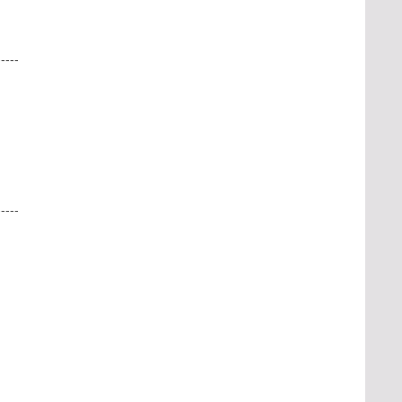
-----
-----