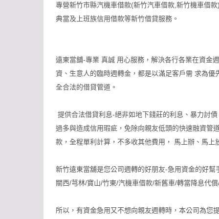
專營新竹市縣汽機車借款(新竹汽車借款,新竹機車借款)
典當及上班族信用借款等新竹借貸服務。
遠東當舖-專業 真誠 用心服務，解決各行各業在資金週
資、生意人的臨時週轉金，都是以滿足客戶需 求為優
全合法的借貸管道。
提供合法借貸利息-絕非如地下錢莊的利息、暴力討債
過多與造成信用瑕疵，免除向親友低頭的快速融資管道
款，全程單利計算，不多收其他費用， 馬上辦、馬上
新竹遠東當舖是您公司週轉的好朋友-急用資金的好幫手
關西/芎林/寶山/竹東/汽機車借款/新舊車/轉當降息代
所以，有資金急用又不想向親友週轉時，本公司為您