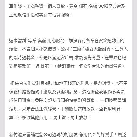
車借錢、工商融資、個人貸款、黃金 鑽石 名錶 3C精品典當及
上班族信用借款等新竹借貸服務。
遠東當舖-專業 真誠 用心服務，解決各行各業在資金週轉上的
煩惱！不管個人小額借貸、公司 / 工廠 / 機器大額融資、生意人
的臨時週轉金，都是以滿足客戶需 求為優先考量，在業界也絕
對是服務第一 品質第一，給消費者一個安全合法的借貸管道。
提供合法借貸利息-絕非如地下錢莊的利息、暴力討債，也不用
像銀行般繁雜的手續以及以複利計息，造成聯徵次數過多與造
成信用瑕疵，免除向親友低頭的快速融資管道！ 一切按照當舖
法規，規定合法正派經營，手續簡便當時放款，全程單利計
算，不多收其他費用， 馬上辦、馬上放款。
新竹遠東當舖是您公司週轉的好朋友-急用資金的好幫手！廣泛