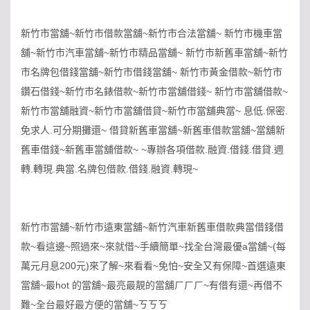
新竹市當舖~新竹市借款當舖~新竹市合法當舖~ 新竹市機車當
舖~新竹市汽車當舖~新竹市精品當舖~ 新竹市新舊車當舖~新竹
市名牌包借錢當舖~新竹市借錢當舖~ 新竹市黃金借款~新竹市
鑽石借錢~新竹市名錶借款~新竹市當舖借錢~ 新竹市當舖借款~
新竹市當舖融資~新竹市當舖借貸~新竹市當舖典當~ 息低.保密.
免求人.可分期攤還~ 借貸新舊車當舖~新舊車借款當舖~當舖新
舊車借錢~新舊車當舖借款~ ~專辦各項借款.融資.借錢.借貸.週
轉.轉現.典當.名牌包借款.借錢.融資.轉現~
新竹市當舖~新竹市遠東當舖~新竹汽車新舊車借款典當借錢借
款~看這邊~照過來~來就借~手續簡單~找全台灣最優a當舖~(每
萬元月息200元)來了解~來看看~免怕~安全又有保障~首選遠東
當舖~最hot 的當舖~最亮最靚的當舖ㄏㄏㄏ~有借有還~再借不
難~全台最好最方便的當舖~ㄎㄎㄎ