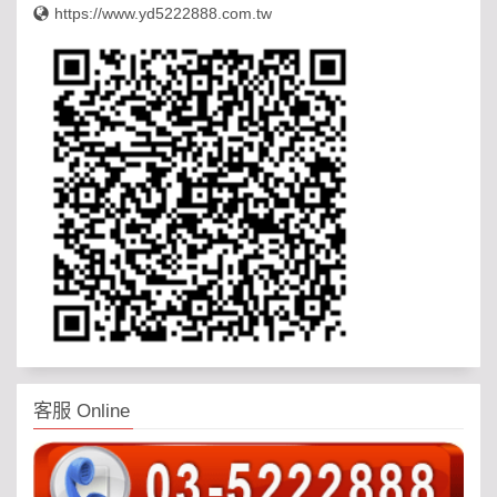
https://www.yd5222888.com.tw
客服 Online