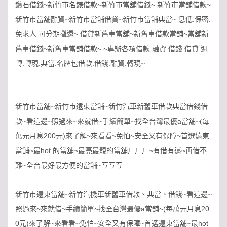
~
~
~
~
鑽石借錢
新竹市名錶借款
新竹市當舖借錢
新竹市當舖借款
~
~
~
.
.
新竹市當舖融資
新竹市當舖借貸
新竹市當舖典當
息低
保密
.
~
~
~
免求人
可分期攤還
借貸新舊車當舖
新舊車借款當舖
當舖新
~
~ ~
.
.
.
.
舊車借錢
新舊車當舖借款
專辦各項借款
融資
借錢
借貸
週
.
.
.
.
.
.
~
轉
轉現
典當
名牌包借款
借錢
融資
轉現
~
~
新竹市當舖
新竹市遠東當舖
新竹汽車新舊車借款典當借錢借
~
~
~
~
~
a
~(
款
看這邊
照過來
來就借
手續簡單
找全台灣最優
當舖
每
200
)
~
~
~
~
萬元月息
元
來了解
來看看
免怕
安全又有保障
首選遠東
~
hot
~
~
~
當舖
最
的當舖
最亮最靚的當舖ㄏㄏㄏ
有借有還
再借不
~
~
難
全台最好最方便的當舖
ㄎㄎㄎ
~
~
~
新竹市遠東當舖
新竹汽機車新舊車借款、典當、借錢
看這邊
~
~
~
a
~(
20
照過來
來就借
手續簡單
找全台灣最優
當舖
每萬元月息
0
)
~
~
~
~
~
hot
元
來了解
來看看
免怕
安全又有保障
首選遠東當舖
最