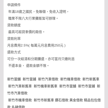
申請條件
年滿18歲之國民，免聯徵，免收入證明，
職業不限八大行業攤販皆可辦理。
貸款額度
最高可超貸車價的兩倍。
貸款利率
月息費用2.5%( 每萬元月息費用250元 )
還款方式
可分一次結清和分期攤還，亦可當月只繳利息
不還本金， 還款金額不限。
新竹當舖
新竹當鋪
新竹汽車借款
新竹機車借款
新竹新舊車
新竹汽車新舊車
新竹機車新舊車
新竹市當舖
新竹市當鋪
新
竹市汽車借款
新竹市機車借款
新竹市新舊車 鑽石借款 黃金借款 精品包包借
款 名錶借款