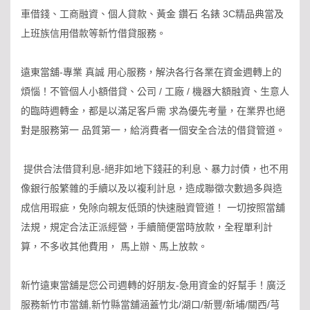
車借錢、工商融資、個人貸款、黃金 鑽石 名錶 3C精品典當及
上班族信用借款等新竹借貸服務。
遠東當舖-專業 真誠 用心服務，解決各行各業在資金週轉上的
煩惱！不管個人小額借貸、公司 / 工廠 / 機器大額融資、生意人
的臨時週轉金，都是以滿足客戶需 求為優先考量，在業界也絕
對是服務第一 品質第一，給消費者一個安全合法的借貸管道。
提供合法借貸利息-絕非如地下錢莊的利息、暴力討債，也不用
像銀行般繁雜的手續以及以複利計息，造成聯徵次數過多與造
成信用瑕疵，免除向親友低頭的快速融資管道！ 一切按照當舖
法規，規定合法正派經營，手續簡便當時放款，全程單利計
算，不多收其他費用， 馬上辦、馬上放款。
新竹遠東當舖是您公司週轉的好朋友-急用資金的好幫手！廣泛
服務新竹市當舖,新竹縣當舖涵蓋竹北/湖口/新豐/新埔/關西/芎