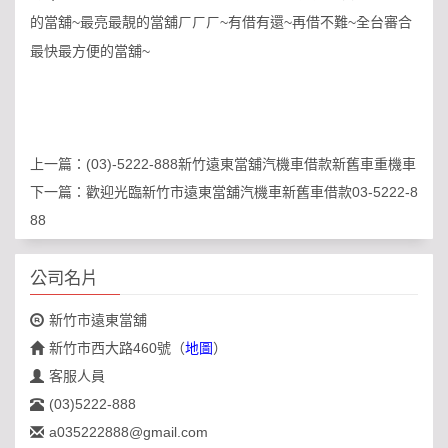
~
~
~
~
的當舖
最亮最靚的當舖ㄏㄏㄏ
有借有還
再借不難
全台審合
~
最快最方便的當舖
上一篇：
(03)-5222-888新竹遠東當舖汽機車借款新舊車重機車
下一篇：
歡迎光臨新竹市遠東當舖汽機車新舊車借款03-5222-8
88
公司名片
新竹市遠東當舖
新竹市西大路460號
（
地圖
）
客服人員
(03)5222-888
a035222888@gmail.com