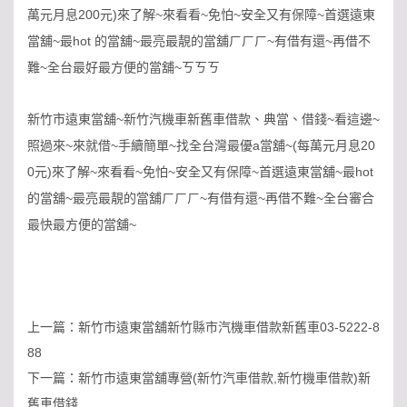
200
)
~
~
~
~
萬元月息
元
來了解
來看看
免怕
安全又有保障
首選遠東
~
hot
~
~
~
當舖
最
的當舖
最亮最靚的當舖ㄏㄏㄏ
有借有還
再借不
~
~
難
全台最好最方便的當舖
ㄎㄎㄎ
~
~
~
新竹市遠東當舖
新竹汽機車新舊車借款、典當、借錢
看這邊
~
~
~
a
~(
20
照過來
來就借
手續簡單
找全台灣最優
當舖
每萬元月息
0
)
~
~
~
~
~
hot
元
來了解
來看看
免怕
安全又有保障
首選遠東當舖
最
~
~
~
~
的當舖
最亮最靚的當舖ㄏㄏㄏ
有借有還
再借不難
全台審合
~
最快最方便的當舖
上一篇：
新竹市遠東當舖新竹縣市汽機車借款新舊車03-5222-8
88
下一篇：
新竹市遠東當舖專營(新竹汽車借款,新竹機車借款)新
舊車借錢