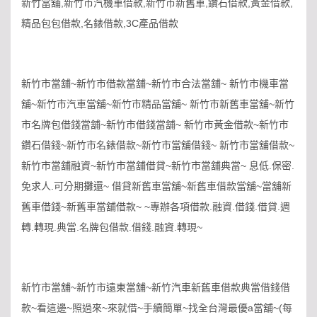
,
,
,
,
,
新竹當舖
新竹市汽機車借款
新竹市新舊車
鑽石借款
黃金借款
,
,
3C
精品包包借款
名錶借款
產品借款
~
~
~
新竹市當舖
新竹市借款當舖
新竹市合法當舖
新竹市機車當
~
~
~
~
舖
新竹市汽車當舖
新竹市精品當舖
新竹市新舊車當舖
新竹
~
~
~
市名牌包借錢當舖
新竹市借錢當舖
新竹市黃金借款
新竹市
~
~
~
~
鑽石借錢
新竹市名錶借款
新竹市當舖借錢
新竹市當舖借款
~
~
~
.
.
新竹市當舖融資
新竹市當舖借貸
新竹市當舖典當
息低
保密
.
~
~
~
免求人
可分期攤還
借貸新舊車當舖
新舊車借款當舖
當舖新
~
~ ~
.
.
.
.
舊車借錢
新舊車當舖借款
專辦各項借款
融資
借錢
借貸
週
.
.
.
.
.
.
~
轉
轉現
典當
名牌包借款
借錢
融資
轉現
~
~
新竹市當舖
新竹市遠東當舖
新竹汽車新舊車借款典當借錢借
~
~
~
~
~
a
~(
款
看這邊
照過來
來就借
手續簡單
找全台灣最優
當舖
每