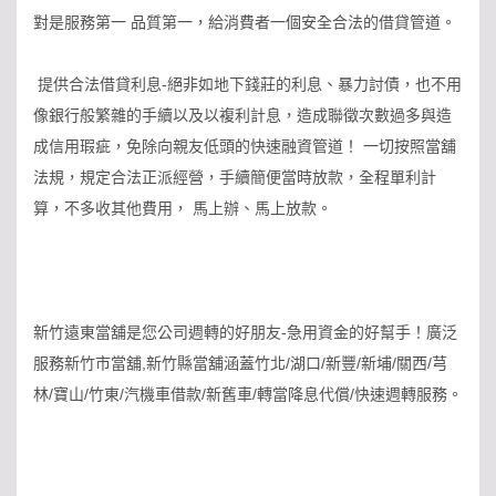
對是服務第一 品質第一，給消費者一個安全合法的借貸管道。
提供合法借貸利息-絕非如地下錢莊的利息、暴力討債，也不用
像銀行般繁雜的手續以及以複利計息，造成聯徵次數過多與造
成信用瑕疵，免除向親友低頭的快速融資管道！ 一切按照當舖
法規，規定合法正派經營，手續簡便當時放款，全程單利計
算，不多收其他費用， 馬上辦、馬上放款。
新竹遠東當舖是您公司週轉的好朋友-急用資金的好幫手！廣泛
服務新竹市當舖,新竹縣當舖涵蓋竹北/湖口/新豐/新埔/關西/芎
林/寶山/竹東/汽機車借款/新舊車/轉當降息代償/快速週轉服務。