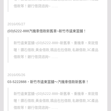
借款等！銀行借貸諮詢~ ……
2016/05/27
(03)5222-888汽機車借款新舊車~新竹市遠東當舖！
新竹遠東當舖~(03)5222-888~新舊車、重機車，來就借
喔！鑽石借款,黃金借款,精品包包借款,名錶借款,3C產品
借款等！銀行借貸諮詢~ ……
2016/05/26
03-5222888，新竹市遠東當舖～汽機車借款新舊車！
新竹遠東當舖~(03)5222-888~新舊車、重機車，來就借
喔！鑽石借款,黃金借款,精品包包借款,名錶借款,3C產品
借款等！銀行借貸諮詢~ ……