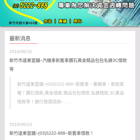
最新消息
2016/06/15
新竹市遠東當舖~汽機車新舊車鑽石黃金精品包包名錶3C借款
等
新竹遠東當舖~(03)5222-888~新舊車、重機車，來就借
喔！鑽石借款,黃金借款,精品包包借款,名錶借款,3C產品
借款等！銀行借貸諮詢~ ……
2016/06/14
新竹遠東當舖~(03)5222-888~新舊車借款！