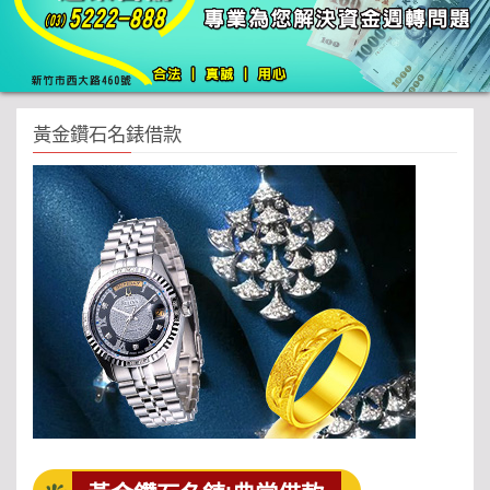
黃金鑽石名錶借款