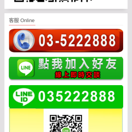
客服 Online