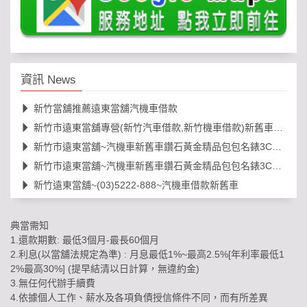
資訊 News
新竹當舖推薦遠東當舖汽機車借款
新竹市遠東當舖專營(新竹汽車借款,新竹機車借款)新舊車借錢
新竹市遠東當舖~汽機車新舊車鑽石黃金精品包包名錶3C借款等
新竹市遠東當舖~汽機車新舊車鑽石黃金精品包包名錶3C借款等
新竹遠東當舖~(03)5222-888~汽機車借款新舊車
典當需知
1.還款期數: 最低3個月-最長60個月
2.利息(以當舖法規定為準) : 月息最低1%~最高2.5%[年利率最低1
2%最高30%] (提早結清以日計算，無違約金)
3.無任何代辦手續費
4.依據個人工作、薪水及各項負債授信條件不同，而有所差異