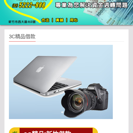
3C精品借款