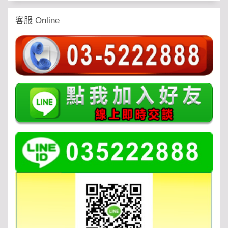
客服 Online