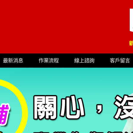
最新消息
作業流程
線上諮詢
客戶留言