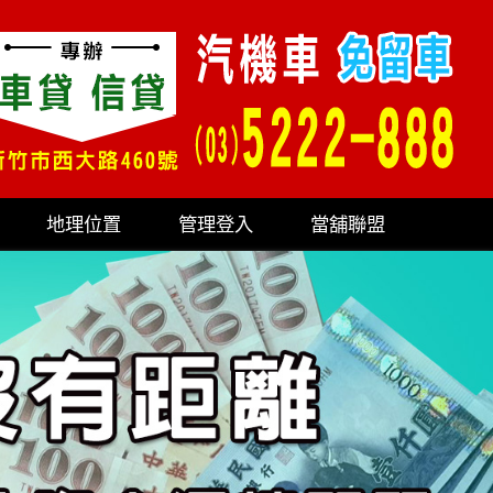
地理位置
管理登入
當舖聯盟